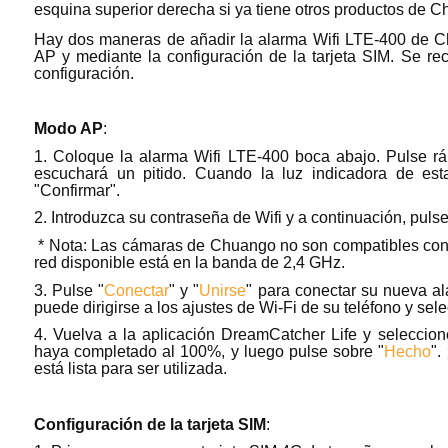
esquina superior derecha si ya tiene otros productos de 
Hay dos maneras de añadir la alarma Wifi LTE-400 de C
AP y mediante la configuración de la tarjeta SIM. Se r
configuración.
Modo AP
:
1. Coloque la alarma Wifi LTE-400 boca abajo. Pulse rá
escuchará un pitido. Cuando la luz indicadora de esta
"Confirmar".
2. Introduzca su contraseña de Wifi y a continuación, pulse
* Nota: Las cámaras de Chuango no son compatibles con l
red disponible está en la banda de 2,4 GHz.
3. Pulse "
Conectar
" y "
Unirse
" para conectar su nueva al
puede dirigirse a los ajustes de Wi-Fi de su teléfono y se
4. Vuelva a la aplicación DreamCatcher Life y seleccion
haya completado al 100%, y luego pulse sobre "
Hecho
".
está lista para ser utilizada.
Configuración de la tarjeta SIM
: