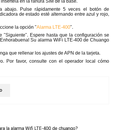
insértela en la ranura SIM de la base.
 abajo. Pulse rápidamente 5 veces el botón de
dicadora de estado esté alternando entre azul y rojo,
eccione la opción "
Alarma LTE-400
".
e "Siguiente". Espere hasta que la configuración se
 ¡Enhorabuena! Su alarma WiFi LTE-400 de Chuango
tenga que rellenar los ajustes de APN de la tarjeta.
o. Por favor, consulte con el operador local cómo
O
ara la alarma Wifi LTE-400 de chuango?