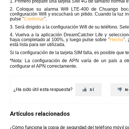
1. Primero prepare una tarjeta SIM 4G de tamaño normal e 
2. Coloque su alarma Wifi LTE-400 de Chuango boca
configuración Wifi y escuchará un pitido. Cuando la luz in
pulse "
Confirmar
".
3. Será dirigido a la configuración Wifi de su teléfono. Sel
4. Vuelva a la aplicación DreamCatcher Life y seleccion
haya completado al 100%, y luego pulse sobre "
Hecho
".
está lista para ser utilizada.
Si la configuración de la tarjeta SIM falla, es posible que 
*Nota: La configuración de APN varía de un país a otr
configurar el APN correctamente.
¿Ha sido útil esta respuesta?
SÍ
N
Artículos relacionados
¿Cómo funciona la copia de seguridad del teléfono móvil p