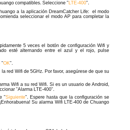
Chuango compatibles. Seleccione "
LTE-400
".
huango a la aplicación DreamCatcher Life: el modo
ecomienda seleccionar el modo AP para completar la
pidamente 5 veces el botón de configuración Wifi y
do esté alternando entre el azul y el rojo, pulse
 "
OK
".
a red Wifi de 5GHz. Por favor, asegúrese de que su
arma Wifi a su red Wifi. Si es un usuario de Android,
leccionar "Alarma LTE-400".
e "
Siguiente
". Espere hasta que la configuración se
 ¡Enhorabuena! Su alarma Wifi LTE-400 de Chuango