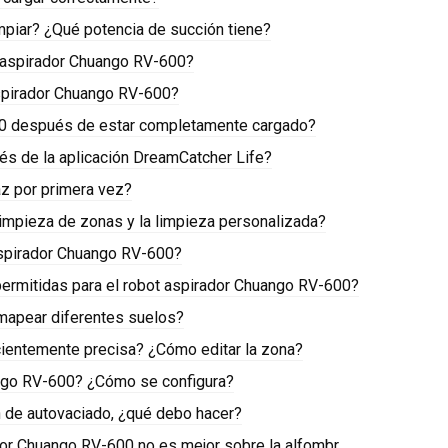
mpiar? ¿Qué potencia de succión tiene?
t aspirador Chuango RV-600?
 aspirador Chuango RV-600?
00 después de estar completamente cargado?
és de la aplicación DreamCatcher Life?
az por primera vez?
a limpieza de zonas y la limpieza personalizada?
 aspirador Chuango RV-600?
permitidas para el robot aspirador Chuango RV-600?
mapear diferentes suelos?
ficientemente precisa? ¿Cómo editar la zona?
ango RV-600? ¿Cómo se configura?
n de autovaciado, ¿qué debo hacer?
dor Chuango RV-600 no es mejor sobre la alfombr