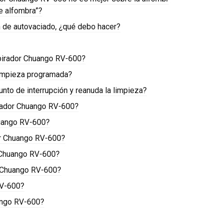
e alfombra”?
n de autovaciado, ¿qué debo hacer?
spirador Chuango RV-600?
limpieza programada?
nto de interrupción y reanuda la limpieza?
irador Chuango RV-600?
Chuango RV-600?
dor Chuango RV-600?
r Chuango RV-600?
r Chuango RV-600?
RV-600?
uango RV-600?