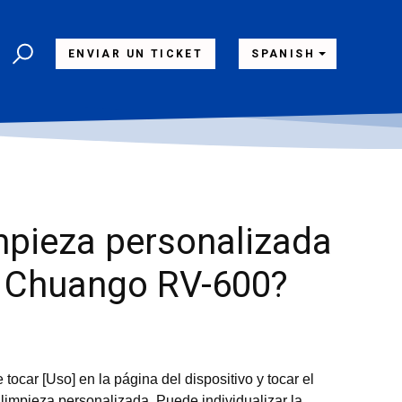
ENVIAR UN TICKET
SPANISH
mpieza personalizada
or Chuango RV-600?
car [Uso] en la página del dispositivo y tocar el
e limpieza personalizada. Puede individualizar la